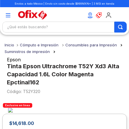
Envíos a todo México | Envío sin costo desde $999MXN* | 3 MSI en tienda
¿Qué estás buscando?
TÉRMINOS MÁS BUSCADOS
Cómputo e Impresión
Consumibles para Impresión
1
.
mochilas
Suministros de impresión
2
.
libretas
Epson
Tinta Epson Ultrachrome T52Y Xd3 Alta
3
.
cuaderno
Capacidad 1.6L Color Magenta
4
.
cuadernos
Epctinal162
5
.
colores
:
T52Y320
6
.
boligrafo
Exclusivo en línea
7
.
escritorio
8
.
sacapuntas
$
14
,
618
.
00
9
.
lapiz