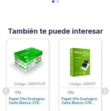
También te puede interesar
:
2460111c10
:
2460111
Ofix
Ofix
Papel Ofix Ecologico
Papel Ofix Ecologico
Carta Blanco 37K
Carta Blanco 37K
Caja 10 Paquetes Cta
C/500Hjs Cta Eco-
Eco-Ofix
Ofix