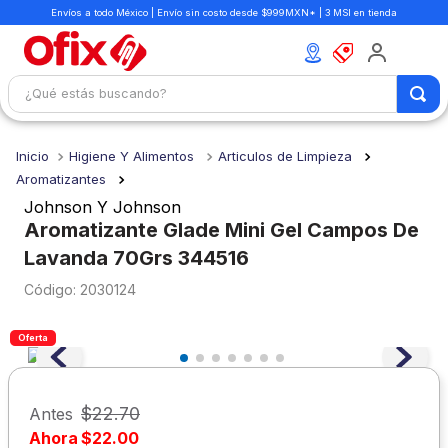
Envíos a todo México | Envío sin costo desde $999MXN* | 3 MSI en tienda
¿Qué estás buscando?
TÉRMINOS MÁS BUSCADOS
Higiene Y Alimentos
Articulos de Limpieza
1
.
mochilas
Aromatizantes
2
.
libretas
Johnson Y Johnson
Aromatizante Glade Mini Gel Campos De
3
.
cuaderno
Lavanda 70Grs 344516
4
.
cuadernos
:
2030124
5
.
colores
6
.
boligrafo
Oferta
7
.
escritorio
8
.
sacapuntas
$
22
.
70
Antes
Ahora
$
22
.
00
9
.
escolar