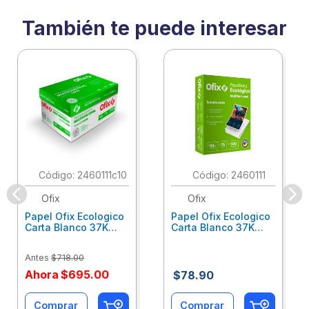
También te puede interesar
:
2460111c10
:
2460111
Ofix
Ofix
Papel Ofix Ecologico
Papel Ofix Ecologico
Carta Blanco 37K
Carta Blanco 37K
Caja 10 Paquetes Cta
C/500Hjs Cta Eco-
Eco-Ofix
Ofix
Antes
$
718
.
00
Ahora
$
695
.
00
$
78
.
90
Comprar
Comprar