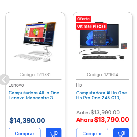
Oferta
Últimas Piezas
:
1211731
:
1211614
Lenovo
Hp
Computadora All In One
Computadora All In One
Lenovo Ideacentre 3
Hp Pro One 245 G10,
24Alc6, Amd Ryzen 5
Ryzen 3-7320U, 8Gb
7430U, 8Gb Ram, 256Gb
Ram, 512Gb Ssd, 23.8"
$
13
,
990
.
00
Antes
Ssd, 23.8", Win 11 Home
Fhd, Win11Home
F0G1014Ald
9P7K6La
$
13
,
790
.
00
Ahora
$
14
,
390
.
00
Comprar
Comprar