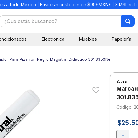
os a todo México | Envío sin costo desde $999MXN* | 3 MSI en t
¿Qué estás buscando?
TÉRMINOS MÁS BUSCADOS
ondicionados
Electrónica
Muebles
Papelería
1
.
mochilas
2
.
libretas
dor Para Pizarron Negro Magistral Didactico 301.8350Ne
3
.
cuaderno
4
.
cuadernos
Azor
5
.
colores
Marcado
6
.
boligrafo
301.83
:
2
7
.
lapiz
8
.
escritorio
$
25
.
5
9
.
sacapuntas
－