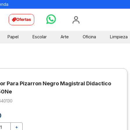
ienda
Ofertas
Papel
Escolar
Arte
Oficina
Limpieza
r Para Pizarron Negro Magistral Didactico
50Ne
640130
0
＋