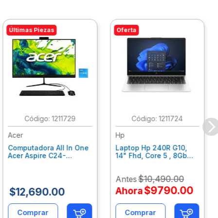
Últimas Piezas
Oferta
:
1211729
:
1211724
Acer
Hp
Computadora All In One
Laptop Hp 240R G10,
Acer Aspire C24-
14" Fhd, Core 5 , 8Gb
C242Nl, Ci3-1305U, 8Gb
Ram, 512Gb Ssd, Win11
Ram, 512Gb Ssd, 24"
Home B77C3Lt
$
10
,
490
.
00
Antes
Fhd, Win 11 Home
Dq.Bmjal.002
$
9790
.
00
Ahora
$
12
,
690
.
00
Comprar
Comprar