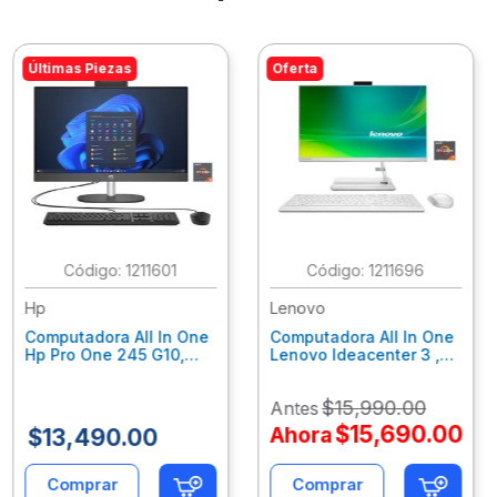
Últimas Piezas
Oferta
:
1211601
:
1211696
Hp
Lenovo
Computadora All In One
Computadora All In One
Hp Pro One 245 G10,
Lenovo Ideacenter 3 ,
Ryzen 3-7320U, 8Gb
Ryzen 7-7730U, 16Gb
Ram, 256Gb Ssd, 23.8"
Ram, 512Gb Ssd, 23.8"
$
15
,
990
.
00
Antes
Fhd, Win11Home
Fhd, Win11 Home
9P7K5La
F0G1014Nld
$
15
,
690
.
00
Ahora
$
13
,
490
.
00
Comprar
Comprar