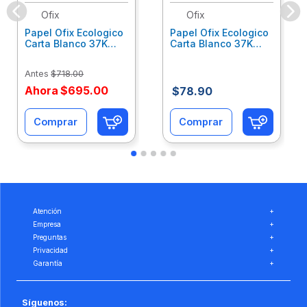
Ofix
Ofix
Papel Ofix Ecologico
Papel Ofix Ecologico
Carta Blanco 37K
Carta Blanco 37K
Caja 10 Paquetes Cta
C/500Hjs Cta Eco-
Eco-Ofix
Ofix
Antes
$
718
.
00
Ahora
$
695
.
00
$
78
.
90
Comprar
Comprar
Atención
+
Empresa
+
Preguntas
+
Privacidad
+
Garantía
+
Síguenos: