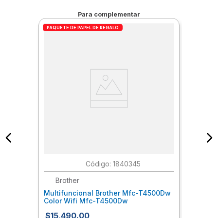
Volumen de Paginas Mensuales
Para complementar
recomendadas: 400 a 800
PAQUETE DE PAPEL DE REGALO
Conectividad : USB 2.0 de alta
velocidad; Wi-Fi; Bluetooth LE; LAN
:
1840345
Brother
Multifuncional Brother Mfc-T4500Dw
Color Wifi Mfc-T4500Dw
$
15
,
490
.
00