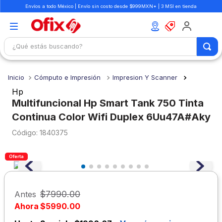
Envíos a todo México | Envío sin costo desde $999MXN* | 3 MSI en tienda
¿Qué estás buscando?
TÉRMINOS MÁS BUSCADOS
Cómputo e Impresión
Impresion Y Scanner
1
.
mochilas
Hp
2
.
libretas
Multifuncional Hp Smart Tank 750 Tinta
Continua Color Wifi Duplex 6Uu47A#Aky
3
.
cuaderno
:
1840375
4
.
cuadernos
5
.
colores
Oferta
6
.
boligrafo
7
.
sacapuntas
$
7990
.
00
Antes
8
.
escolar
Ahora
$
5990
.
00
9
.
escritorio