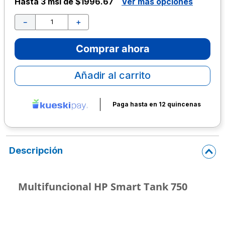
Hasta
3 msi de $1996.67
Ver más opciones
10
.
lapiz
－
＋
Comprar ahora
Añadir al carrito
Paga hasta en 12 quincenas
Descripción
Multifuncional HP Smart Tank 750