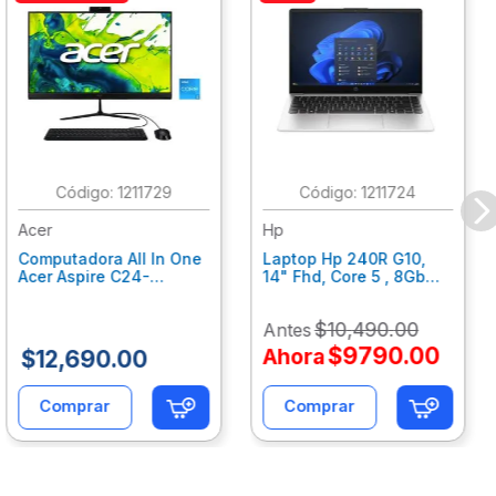
:
1211729
:
1211724
Acer
Hp
Computadora All In One
Laptop Hp 240R G10,
Acer Aspire C24-
14" Fhd, Core 5 , 8Gb
C242Nl, Ci3-1305U, 8Gb
Ram, 512Gb Ssd, Win11
Ram, 512Gb Ssd, 24"
Home B77C3Lt
$
10
,
490
.
00
Antes
Fhd, Win 11 Home
Dq.Bmjal.002
$
9790
.
00
Ahora
$
12
,
690
.
00
Comprar
Comprar