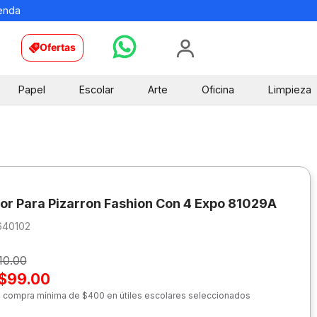
ienda
Ofertas
Papel
Escolar
Arte
Oficina
Limpieza
r Para Pizarron Fashion Con 4 Expo 81029A
640102
10.00
$99.00
n compra mínima de $400 en útiles escolares seleccionados