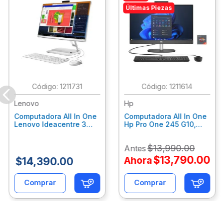
Últimas Piezas
:
1211731
:
1211614
Lenovo
Hp
Computadora All In One
Computadora All In One
Lenovo Ideacentre 3
Hp Pro One 245 G10,
24Alc6, Amd Ryzen 5
Ryzen 3-7320U, 8Gb
7430U, 8Gb Ram, 256Gb
Ram, 512Gb Ssd, 23.8"
$
13
,
990
.
00
Antes
Ssd, 23.8", Win 11 Home
Fhd, Win11Home
F0G1014Ald
9P7K6La
$
13
,
790
.
00
Ahora
$
14
,
390
.
00
Comprar
Comprar