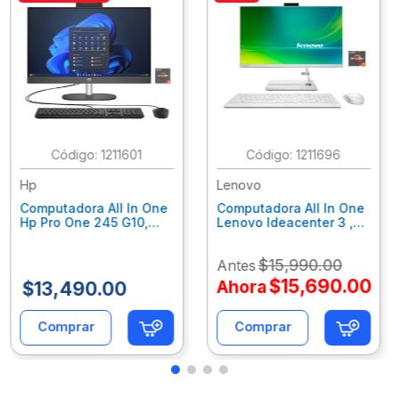
:
1211601
:
1211696
Hp
Lenovo
Computadora All In One
Computadora All In One
Hp Pro One 245 G10,
Lenovo Ideacenter 3 ,
Ryzen 3-7320U, 8Gb
Ryzen 7-7730U, 16Gb
Ram, 256Gb Ssd, 23.8"
Ram, 512Gb Ssd, 23.8"
$
15
,
990
.
00
Antes
Fhd, Win11Home
Fhd, Win11 Home
9P7K5La
F0G1014Nld
$
15
,
690
.
00
Ahora
$
13
,
490
.
00
Comprar
Comprar