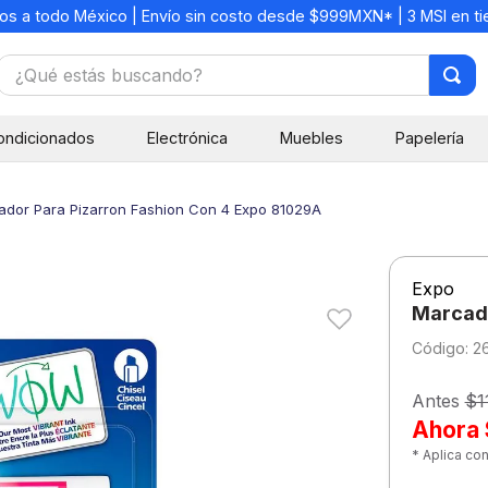
os a todo México | Envío sin costo desde $999MXN* | 3 MSI en t
¿Qué estás buscando?
TÉRMINOS MÁS BUSCADOS
ondicionados
Electrónica
Muebles
Papelería
1
.
mochilas
2
.
libretas
ador Para Pizarron Fashion Con 4 Expo 81029A
3
.
cuaderno
4
.
cuadernos
Expo
5
.
colores
Marcado
6
.
boligrafo
:
2
7
.
escolar
Antes
$1
8
.
sacapuntas
Ahora
* Aplica co
9
.
lapiz