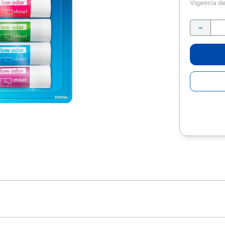
10
.
escritorio
Vigencia d
－