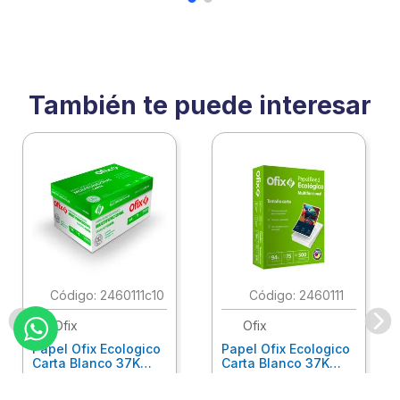
También te puede interesar
:
2460111c10
:
2460111
Ofix
Ofix
Papel Ofix Ecologico
Papel Ofix Ecologico
Carta Blanco 37K
Carta Blanco 37K
Caja 10 Paquetes Cta
C/500Hjs Cta Eco-
Eco-Ofix
Ofix