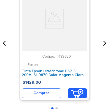
:
T43S620
Epson
Tinta Epson Ultrachrome D6R-S
200Ml Sl-D870 Color Magenta Claro
Epctinal137
$
1429
.
00
Comprar