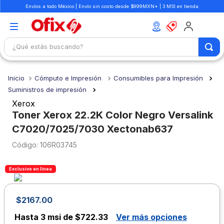
Envíos a todo México | Envío sin costo desde $999MXN* | 3 MSI en tienda
¿Qué estás buscando?
TÉRMINOS MÁS BUSCADOS
Cómputo e Impresión
Consumibles para Impresión
1
.
mochilas
Suministros de impresión
2
.
libretas
Xerox
Toner Xerox 22.2K Color Negro Versalink
3
.
cuaderno
C7020/7025/7030 Xectonab637
4
.
cuadernos
:
106R03745
5
.
colores
6
.
boligrafo
Exclusivo en línea
7
.
sacapuntas
$
2167
.
00
8
.
escolar
Hasta
3 msi de $722.33
Ver más opciones
9
.
escritorio